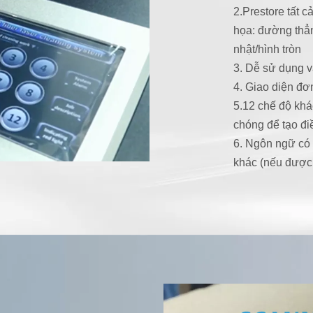
2.Prestore tất c
họa: đường thẳn
nhật/hình tròn
3. Dễ sử dụng 
4. Giao diện đơ
5.12 chế độ khá
chóng để tạo điề
6. Ngôn ngữ có 
khác (nếu được