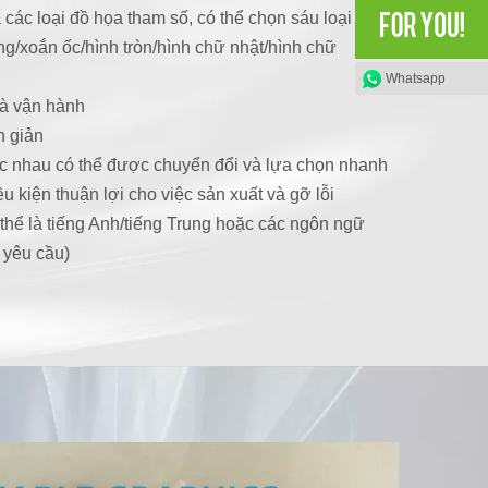
ả các loại đồ họa tham số, có thể chọn sáu loại đồ
g/xoắn ốc/hình tròn/hình chữ nhật/hình chữ
Whatsapp
và vận hành
n giản
c nhau có thể được chuyển đổi và lựa chọn nhanh
u kiện thuận lợi cho việc sản xuất và gỡ lỗi
thể là tiếng Anh/tiếng Trung hoặc các ngôn ngữ
 yêu cầu)