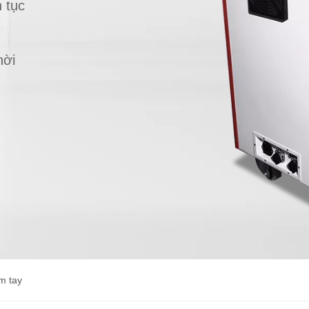
 tục
hời
m tay