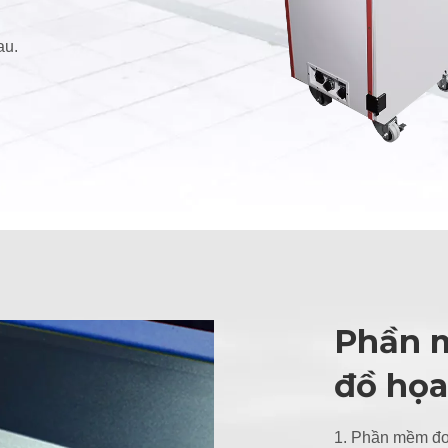
au.
Phần m
đồ họa
1. Phần mềm đơn