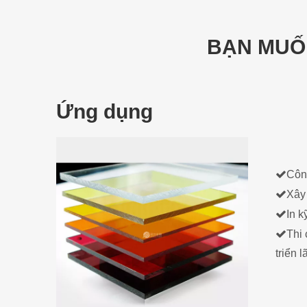
BẠN MUỐ
Ứng dụng

Côn

Xây 

In k

Thi 
triển 