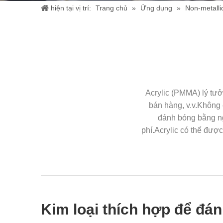
hiện tại vị trí:
Trang chủ
»
Ứng dụng
»
Non-metalli
Acrylic (PMMA) lý tưở
bán hàng, v.v.Không 
đánh bóng bằng ng
phí.Acrylic có thể đượ
Kim loại thích hợp để đán