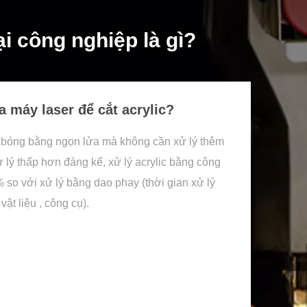
i công nghiệp là gì?
a máy laser để cắt acrylic?
 bóng bằng ngọn lửa mà không cần xử lý thêm
xử lý thấp hơn đáng kể, xử lý acrylic bằng công
 so với xử lý bằng dao phay (thời gian xử lý
ật liệu , công cụ).