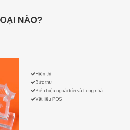
OẠI NÀO?

Hiển thị

Bức thư

Biển hiệu ngoài trời và trong nhà

Vật liệu POS