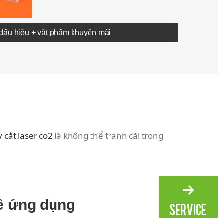
dấu hiệu + vật phẩm khuyến mãi
 cắt laser co2
​ là không thể tranh cãi trong
về ứng dụng