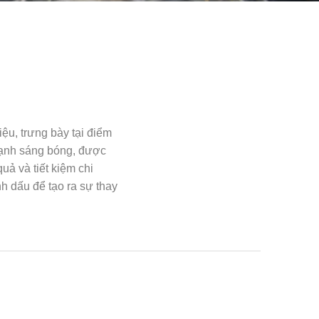
ệu, trưng bày tại điểm
 cạnh sáng bóng, được
ả và tiết kiệm chi
h dấu để tạo ra sự thay