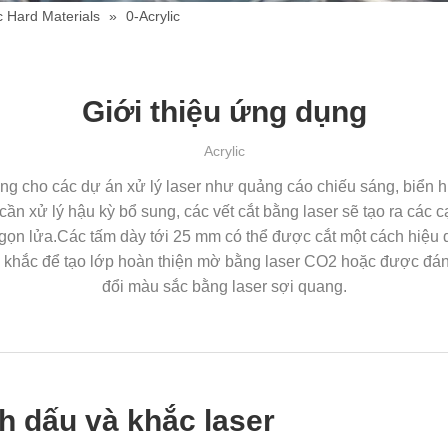
c Hard Materials
»
0-Acrylic
Giới thiệu ứng dụng
Acrylic
ng cho các dự án xử lý laser như quảng cáo chiếu sáng, biển hi
cần xử lý hậu kỳ bổ sung, các vết cắt bằng laser sẽ tạo ra các
ọn lửa.Các tấm dày tới 25 mm có thể được cắt một cách hiệu qu
c khắc để tạo lớp hoàn thiện mờ bằng laser CO2 hoặc được đán
đổi màu sắc bằng laser sợi quang.
h dấu và khắc laser