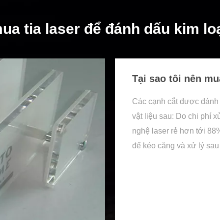
ua tia laser để đánh dấu kim loạ
Tại sao tôi nên mu
Các cạnh cắt được đánh
vật liệu sau: Do chi phí 
nghệ laser rẻ hơn tới 88%
để kéo căng và xử lý sau v