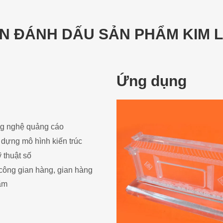
N ĐÁNH DẤU SẢN PHẨM KIM L
Ứng dụng
g nghệ quảng cáo
dựng mô hình kiến ​​trúc
ỹ thuật số
công gian hàng, gian hàng
lãm