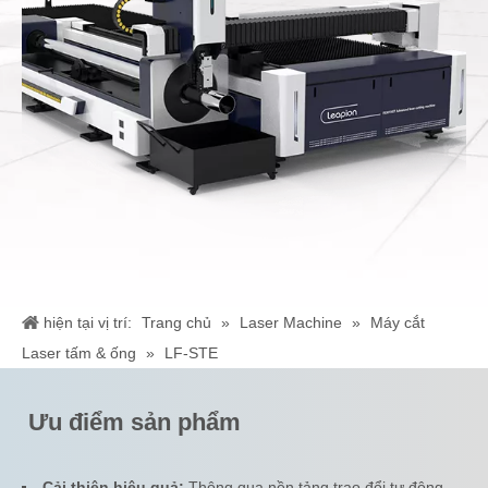
hiện tại vị trí:
Trang chủ
»
Laser Machine
»
Máy cắt
Laser tấm & ống
»
LF-STE
Ưu điểm sản phẩm
Cải thiện hiệu quả:
Thông qua nền tảng trao đổi tự động,