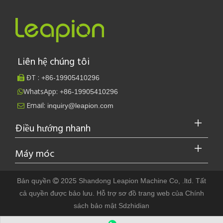
Liên hệ chúng tôi
ĐT :
+86-
19905410296

WhatsApp:
+86-19905410296

Email:
inquiry@leapion.com

Điều hướng nhanh
Máy móc
Bản quyền
2025 Shandong Leapion Machine Co, .ltd. Tất

cả quyền được bảo lưu. Hỗ trợ sơ
đồ trang web
của
Chính
sách bảo mật
Sdzhidian