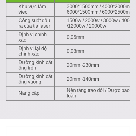
Khu vực làm
3000*1500mm / 4000*2000mm /
việc
6000*1500mm / 6000*2500mm
Công suất đầu
1500w / 2000w / 3000w / 4000w
ra của tia laser
/12000w / 20000w
Định vị chính
0,05mm
xác
Định vị lại độ
0,03mm
chính xác
Đường kính cắt
20mm~230mm
ống tròn
Đường kính cắt
20mm~140mm
ống vuông
Nền tảng trao đổi / Được bao b
Nâng cấp
toàn