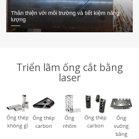
Thân thiện với môi trường và tiết kiệm năng
lượng
Triển lãm ống cắt bằng
laser
Ống thép
Ống thép
Ống thép
Ống
Ống
không gỉ
carbon
carbon
nhôm
vuông
bằng