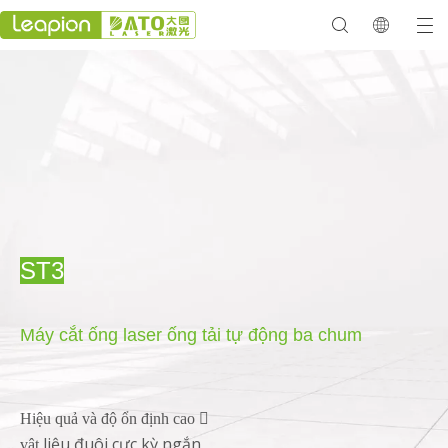
ST3
Máy cắt ống laser ống tải tự động ba chum

Hiệu quả và độ ổn định cao
liệu đuôi cực kỳ ngắn
vật