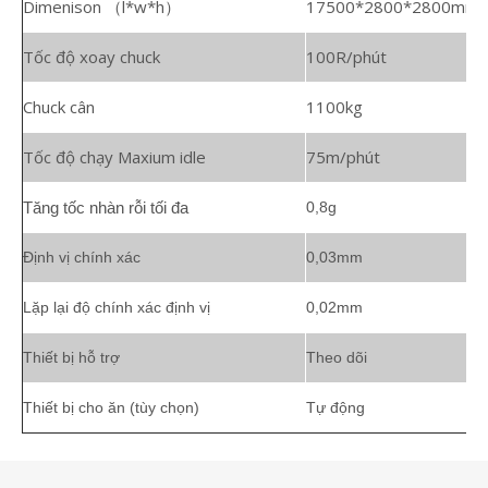
Dimenison （l*w*h）
17500*2800*2800mm
Tốc độ xoay chuck
100R/phút
Chuck cân
1100kg
Tốc độ chạy Maxium idle
75m/phút
Tăng tốc nhàn rỗi tối đa
0,8g
Định vị chính xác
0,03mm
Lặp lại độ chính xác định vị
0,02mm
Thiết bị hỗ trợ
Theo dõi
Thiết bị cho ăn (tùy chọn)
Tự động