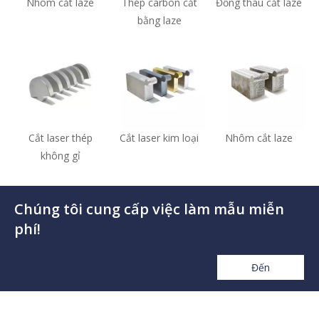
Nhôm cắt laze
Thép carbon cắt
Đồng thau cắt laze
bằng laze
Cắt laser thép
Cắt laser kim loại
Nhôm cắt laze
không gỉ
Chúng tôi cung cấp việc làm mẫu miễn
phí!
Đến