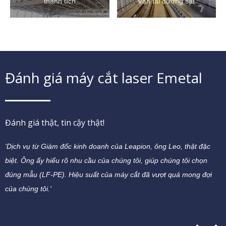
thành tích
Vận tải đường sắt
Đánh giá máy cắt laser Emetal
Đánh giá thật, tin cậy thật!
'Dịch vụ từ Giám đốc kinh doanh của Leapion, ông Leo, thật đặc
'
biệt. Ông ấy hiểu rõ nhu cầu của chúng tôi, giúp chúng tôi chọn
n
đúng mẫu (LF-PE). Hiệu suất của máy cắt đã vượt quá mong đợi
.'
của chúng tôi.'