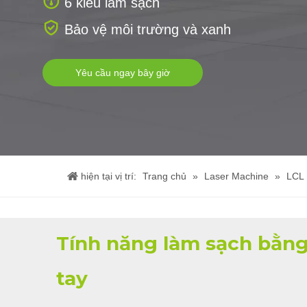

6 kiểu làm sạch

Bảo vệ môi trường và xanh
Yêu cầu ngay bây giờ
hiện tại vị trí:
Trang chủ
»
Laser Machine
»
LCL
Tính năng làm sạch bằng 
tay