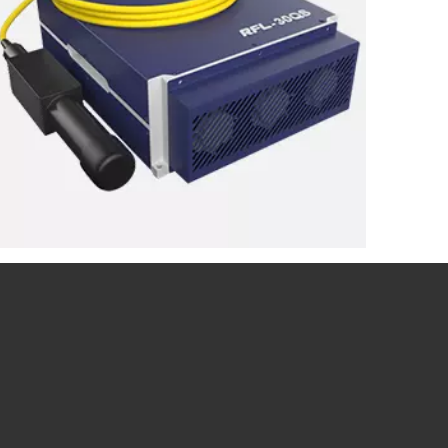
Công suất cao hơn
Có thể chọn đánh dấu UV và laser với công suất khác
nhau