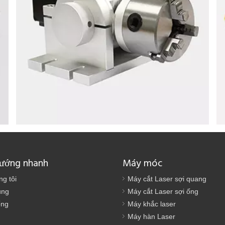
Hệ thống quay
Xử lý phụ trợ các vật thể hình trụ hoặc không đều khác.
hướng nhanh
Máy móc
ng tôi
Máy cắt Laser sợi quang
ụng
Máy cắt Laser sợi ống
ống
Máy khắc laser
Máy hàn Laser