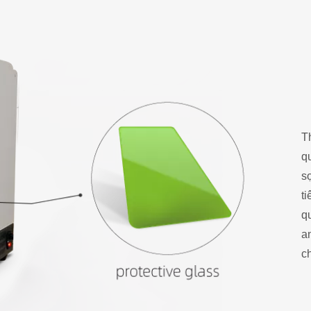
T
q
s
t
q
a
c