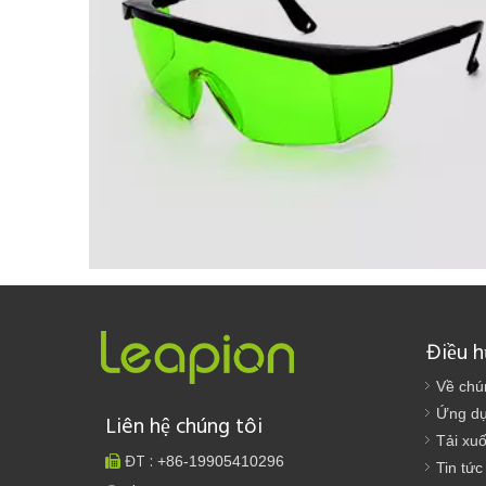
Kính bảo vệ tia laze
Ngăn chặn hiệu quả các loại tia laser gây hại cho mắt
người
Điều 
Về chú
Ứng d
Liên hệ chúng tôi
Tải xu
ĐT :
+86-
19905410296

Tin tức