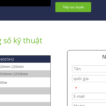
Tiếp tục duyệt
 số kỹ thuật
N
-6035H2
20mm □20mm
350mm □350mm
000w
*