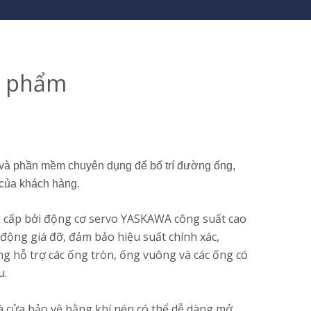
n phẩm
 và phần mềm chuyên dụng để bố trí đường ống,
 của khách hàng.
 cấp bởi động cơ servo YASKAWA công suất cao
động giá đỡ, đảm bảo hiệu suất chính xác,
g hỗ trợ các ống tròn, ống vuông và các ống có
u.
à cửa bảo vệ bằng khí nén có thể dễ dàng mở