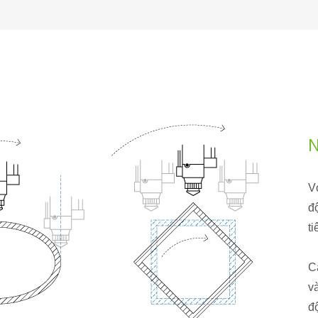
N
V
đ
t
C
và
đ