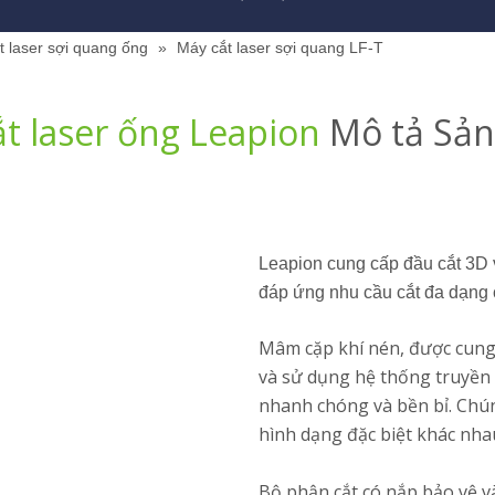
t laser sợi quang ống
»
Máy cắt laser sợi quang LF-T
t laser ống Leapion
Mô tả Sả
Leapion cung cấp đầu cắt 3D
đáp ứng nhu cầu cắt đa dạng
Mâm cặp khí nén, được cung
và sử dụng hệ thống truyền 
nhanh chóng và bền bỉ. Chún
hình dạng đặc biệt khác nha
Bộ phận cắt có nắp bảo vệ v