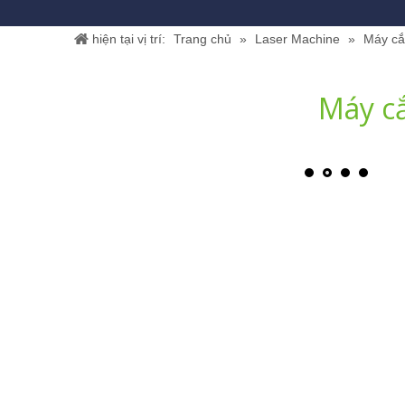
hiện tại vị trí:
Trang chủ
»
Laser Machine
»
Máy cắ
Máy cắ