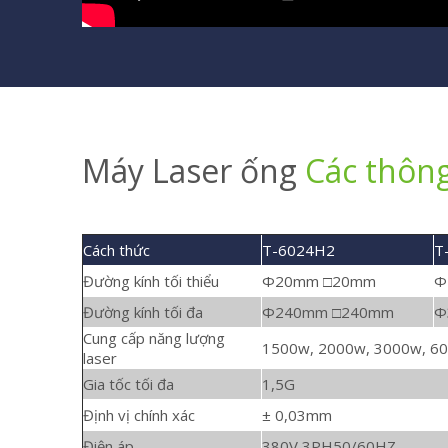
Máy Laser ống
Các thông
Cách thức
T-6024H2
T
Đường kính tối thiểu
Φ20mm □20mm
Φ
Đường kính tối đa
Φ240mm □240mm
Φ
Cung cấp năng lượng
1500w, 2000w, 3000w, 6
laser
Gia tốc tối đa
1,5G
Định vị chính xác
± 0,03mm
Điện áp
380V 3PH50/60HZ