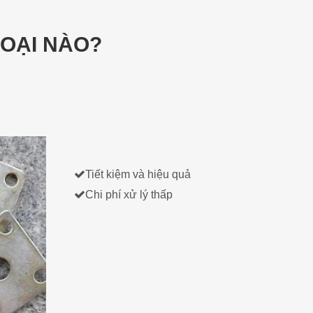
OẠI NÀO?

Tiết kiệm và hiệu quả

Chi phí xử lý thấp