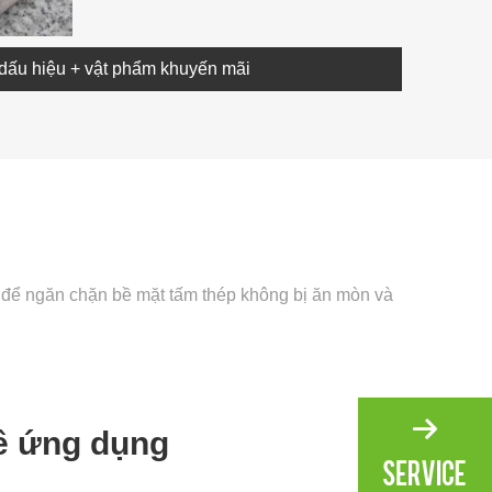
dấu hiệu + vật phẩm khuyến mãi
 để ngăn chặn bề mặt tấm thép không bị ăn mòn và
về ứng dụng