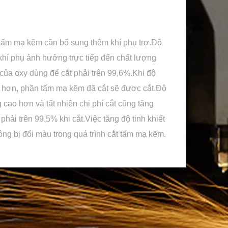
 tấm mạ kẽm cần bổ sung thêm khí phụ trợ.Độ
 khí phụ ảnh hưởng trực tiếp đến chất lượng
 của oxy dùng để cắt phải trên 99,6%.Khi độ
ao hơn, phần tấm mạ kẽm đã cắt sẽ được cắt.Độ
cao hơn và tất nhiên chi phí cắt cũng tăng
 phải trên 99,5% khi cắt.Việc tăng độ tinh khiết
ng bị đổi màu trong quá trình cắt tấm mạ kẽm.