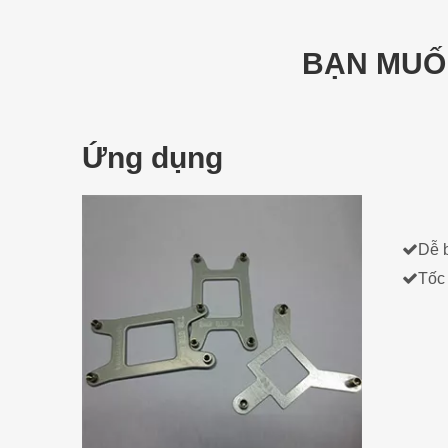
BẠN MUỐ
Ứng dụng

Dễ b

Tốc