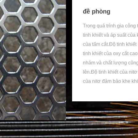
đề phòng
Trong quá trình gia công
tinh khiết và áp suất của
của tấm cắt.Độ tinh khiết
tinh khiết của oxy cắt c
nhám và chất lượng cũng 
lên.Độ tinh khiết của nitơ
của nitơ đảm bảo khe khô