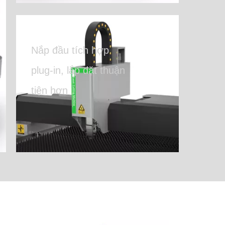
Nắp đầu tích hợp
plug-in, lắp đặt thuận
tiện hơn