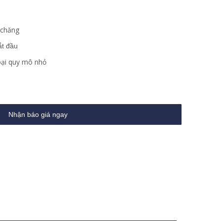
 chăng
ắt đầu
oại quy mô nhỏ
Nhận báo giá ngay