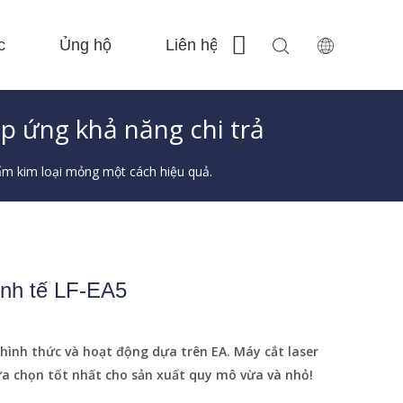
c
Ủng hộ
Liên hệ chúng tôi
 Sản xuất cuộn dây FC-BS 
 Fe-BS kèm theo độ chính xác 
 Trao đổi linh hoạt Fe-EE 
 Cắt thép F-PL 
áp ứng khả năng chi trả
ấm kim loại mỏng một cách hiệu quả.
inh tế LF-EA5
 hình thức và hoạt động dựa trên EA. Máy cắt laser
 lựa chọn tốt nhất cho sản xuất quy mô vừa và nhỏ!