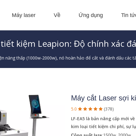
Máy laser
Về
Ứng dụng
Tin tứ
 F-EA kinh tế 
 F-GR Kích thước lớn 
 F-BS giường đơn kín 
 Sản xuất cuộn dây FC-B 
 F-mi mini 
 FB cơ bản 
 tiết kiệm Leapion: Độ chính xác đ
iện năng thấp (1000w-2000w), nó hoàn hảo để cắt và đánh dấu các t
Máy cắt Laser sợi k
5.0
(378)





LF-EA5 là bản nâng cấp mới về
kim loại tiết kiệm chi phí, sự
Công suất laze
:1500w, 2000w