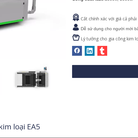

Cắt chính xác với giá cả phải

Dễ sử dụng cho người mới b

Lý tưởng cho gia công kim l
kim loại EA5