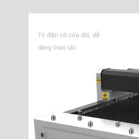
Tủ điện có cửa đôi, dễ
dàng thao tác