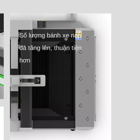
Số lượng bánh xe nạp
đã tăng lên, thuận tiện
hơn​​​​​