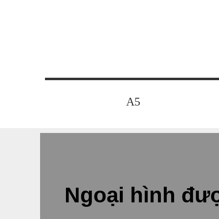
A5
Ngoại hình đư