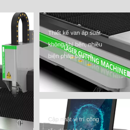
Thiết kế van áp suất
không khí bên, nhiều
biện pháp bảo vệ
Cập nhật vị trí công