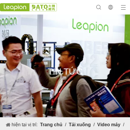
TIN TỨC
hiện tại vị trí:
Trang chủ
/
Tải xuống
/
Video máy
/