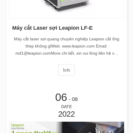
Máy cắt Laser sợi Leapion LF-E
Máy cắt laser sợi quang chuyên nghiệp Leapion cắt ống
thép không gỉWeb: www.leapion.com Email:
md1@leapion.comMore chi tiết, xin vui lòng liên hệ với
chúng tôi.
hơn
06
- 08
DATE
2022