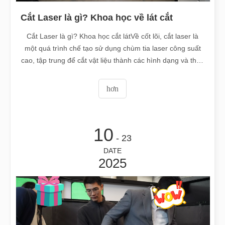
Cắt Laser là gì? Khoa học về lát cắt
Cắt Laser là gì? Khoa học cắt látVề cốt lõi, cắt laser là
một quá trình chế tạo sử dụng chùm tia laser công suất
cao, tập trung để cắt vật liệu thành các hình dạng và thiết
kế tùy chỉnh. Không giống như các phương pháp truyền
thống dựa vào lực cơ học và dụng cụ vật lý, cắt laser tận
hơn
dụng cường độ cao
10
- 23
DATE
2025