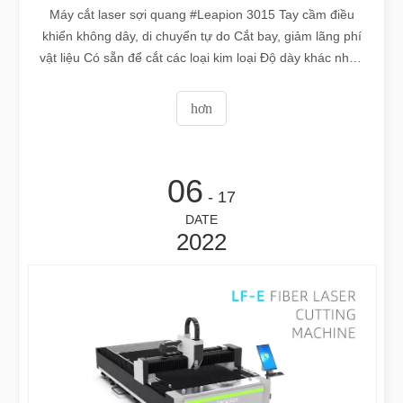
Máy cắt laser sợi quang #Leapion 3015 Tay cầm điều
khiển không dây, di chuyển tự do Cắt bay, giảm lãng phí
vật liệu Có sẵn để cắt các loại kim loại Độ dày khác nhau
có thể được xử lý Chào mừng bạn đến liên hệ với chúng
tôi để biết thêm chi tiết. Web: www.leapion.com
hơn
Email:md1@leapion.com
06
- 17
DATE
2022