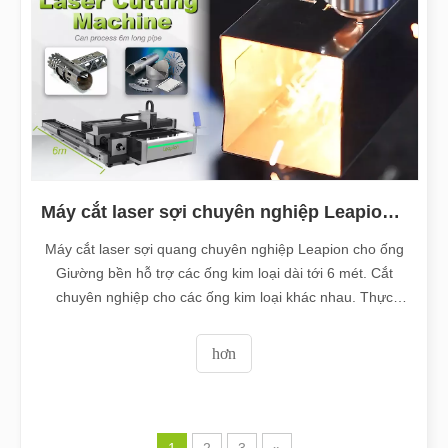
Máy cắt laser sợi chuyên nghiệp Leapion cho ống
Máy cắt laser sợi quang chuyên nghiệp Leapion cho ống
Giường bền hỗ trợ các ống kim loại dài tới 6 mét. Cắt
chuyên nghiệp cho các ống kim loại khác nhau. Thực
hiện mẫu phức tạp với quá trình xử lý siêu mịn. Đường
cắt mịn không có gờ. Email:md1@leapion.comWeb:www.
hơn
leapion.comĐể biết thêm chi tiết, xin chào mừng bạn
1
2
3
»