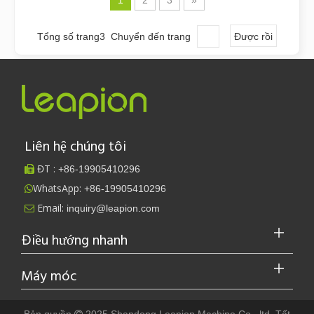
Tổng số trang3 Chuyển đến trang
Được rồi
Liên hệ chúng tôi
ĐT :
+86-
19905410296

WhatsApp:
+86-19905410296

Email:
inquiry@leapion.com

Điều hướng nhanh
Máy móc
Bản quyền
2025 Shandong Leapion Machine Co, .ltd. Tất
