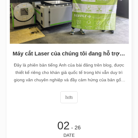
Máy cắt Laser của chúng tôi đang hỗ trợ ngành sản xuất Mexico như thế nào
Đây là phiên bản tiếng Anh của bài đăng trên blog, được
thiết kế riêng cho khán giả quốc tế trong khi vẫn duy trì
giọng văn chuyên nghiệp và đầy cảm hứng của bản gốc.
Tỏa sáng xuyên Thái Bình Dương: Máy cắt Laser của
chúng tôi trao quyền cho ngành sản xuất Mexico như thế
hơn
nào Tóm tắt: Máy cắt laser hiệu suất cao của chúng tôi
02
- 26
DATE