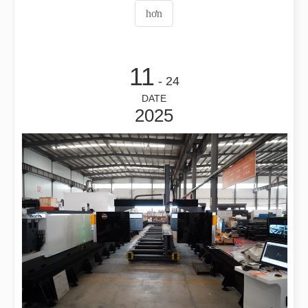
ta sẽ khám phá những 'sai sót' này theo một cách độc
hơn
đáo, bằng cách nêu bật những gì khiến việc cắt laser trở
nên hiệu quả
11
- 24
DATE
2025