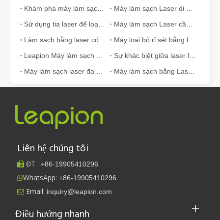
Khám phá máy làm sạch laser: Công nghệ mới để làm sạch hiệu quả cao
Máy làm sạch Laser di động hiệu quả như thế nào?
Sử dụng tia laser để loại bỏ sơn khỏi gỗ có hiệu quả như thế nào?
Máy làm sạch Laser cầm tay: Công cụ làm sạch đa năng
Làm sạch bằng laser có thể thay thế làm sạch bằng đá khô không?
Máy loại bỏ rỉ sét bằng laser có giá bao nhiêu?
Leapion Máy làm sạch bằng sợi quang cầm tay 200w mẫu mới
Sự khác biệt giữa laser liên tục và xung
Máy làm sạch laser đa chức năng Leapion
Máy làm sạch bằng Laser hoạt động như thế nào？
Liên hệ chúng tôi
ĐT :
+86-
19905410296

WhatsApp:
+86-19905410296

Email:
inquiry@leapion.com

Điều hướng nhanh