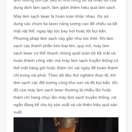
ảnh hưởng bởi các yếu tố như nồng độ và nhiệt độ của
dung dịch làm sạch, làm giảm thêm hiệu quả làm sạch.
Máy làm sạch laser là hoàn toàn khác nhau. Họ sử
dụng các chùm tia laser năng lượng cao để chiếu xạ bề
mặt vật thể, ngay lập tức bay hơi hoặc lột bụi bẩn.
Phương pháp làm sạch này gần như tức thời. Khi làm
sạch các thành phần kim loại lớn, quy mô, máy làm
sạch laser có thể nhanh chóng quét toàn bộ bề mặt và
hoàn thành công việc mà máy làm sạch truyền thống có
thể mất hàng giờ hoặc thậm chí vài ngày để hoàn thành
chỉ trong vài phút. Theo dữ liệu thử nghiệm thực tế, khi
làm sạch các đối tượng cùng khu vực và độ bụi bẩn, tốc
độ của máy làm sạch laser thường là nhiều lần hoặc
thậm chí hàng chục lần máy làm sạch truyền thống, rút ​​
ngắn đáng kể chu kỳ sản xuất và cải thiện hiệu quả sản
xuất.