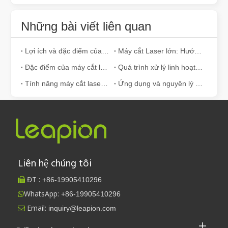
Những bài viết liên quan
Lợi ích và đặc điểm của thiết bị cắt laser
Máy cắt Laser lớn: Hướng dẫn toàn diện về lợi thế và xu hướng thị trường
Đặc điểm của máy cắt laser sợi thép tấm chính xác
Quá trình xử lý linh hoạt của máy cắt laser sợi quang là gì?
Tính năng máy cắt laser ống tải tự động
Ứng dụng và nguyên lý của thiết bị cắt laser
Liên hệ chúng tôi
ĐT :
+86-
19905410296

WhatsApp:
+86-19905410296

Email:
inquiry@leapion.com
