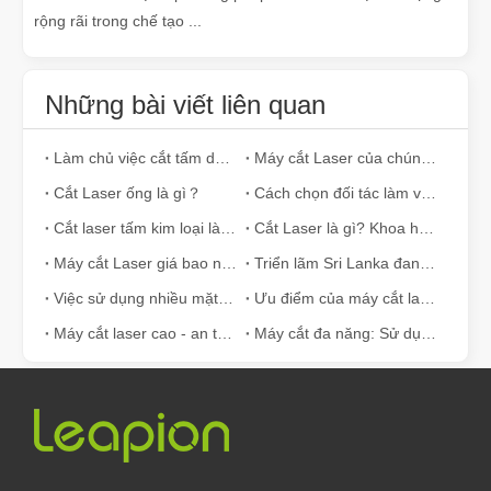
rộng rãi trong chế tạo ...
Những bài viết liên quan
Làm chủ việc cắt tấm dày: Máy cắt Laser sợi cách mạng hóa sản xuất như thế nào
Máy cắt Laser của chúng tôi đang hỗ trợ ngành sản xuất Mexico như thế nào
Cắt Laser ống là gì？
Cách chọn đối tác làm việc của bạn: Máy cắt Laser
Cắt laser tấm kim loại là phương pháp cắt được sử dụng rộng rãi.
Cắt Laser là gì? Khoa học về lát cắt
Máy cắt Laser giá bao nhiêu? Làm thế nào để chọn loại tốt nhất?
Triển lãm Sri Lanka đang nhộn nhịp với hoạt động
Việc sử dụng nhiều mặt của máy cắt laser
Ưu điểm của máy cắt laser sợi: bảo trì thấp, khấu hao và mất vật liệu
Máy cắt laser cao - an toàn và người dùng -
Máy cắt đa năng: Sử dụng đơn giản và các ứng dụng rộng