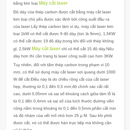
Máy cắt laser
bằng kim loại
Độ dày của thép carbon được cắt bằng máy cắt laser
kim loại chủ yếu được xác định bởi công suất đầu ra
của laser.Lấy thép carbon làm ví dụ, máy cắt laser kim
loại 1kW có thể cắt được 9 độ dày (tức là 9mm), 1,5KW
có thể cắt được 19 độ dày;trong khi đối với thép không
Máy cắt laser
gỉ, 2,5kW
chỉ có thể cắt 15 độ dày.Nếu
dày hơn thì cần trang bị laser công suất cao hơn 3KW.
Tuy nhiên, đối với tấm thép carbon trong phạm vi 10
mm, có thể sử dụng máy cắt laser sợi quang dưới 1000
W để cắt.Điều này là do chiều rộng cắt của cắt laser
hẹp, thường từ 0,1 đến 0,5 mm;độ chính xác cắt rất
cao, dưới 0,05mm và sai số khoảng cách giữa tâm lỗ là
từ 0,1 đến 0,4mm và sai số của kích thước đường viền
cũng nằm trong khoảng từ 0,1 đến 0,5mm;phần cắt mịn
và độ nhám của vết mổ nhỏ hơn 25 μ M. Sau khi phôi
được cắt, nó có thể được hàn trực tiếp mà không cần