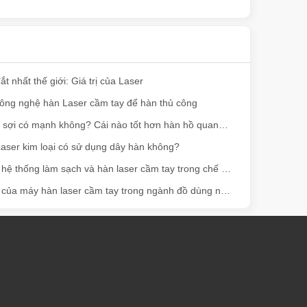
 máy đánh dấu laser đã nổi lên như các công cụ không thể thiếu, các
t nhất thế giới: Giá trị của Laser
ông nghệ hàn Laser cầm tay để hàn thủ công
Hàn Laser sợi có mạnh không? Cái nào tốt hơn hàn hồ quang Argon?
aser kim loại có sử dụng dây hàn không?
Ứng dụng hệ thống làm sạch và hàn laser cầm tay trong chế tạo kim loại điển hình
Ứng dụng của máy hàn laser cầm tay trong ngành đồ dùng nhà bếp như thế nào?
aser đã nổi lên như một công cụ cách mạng, mang lại nhiều lợi ích khi