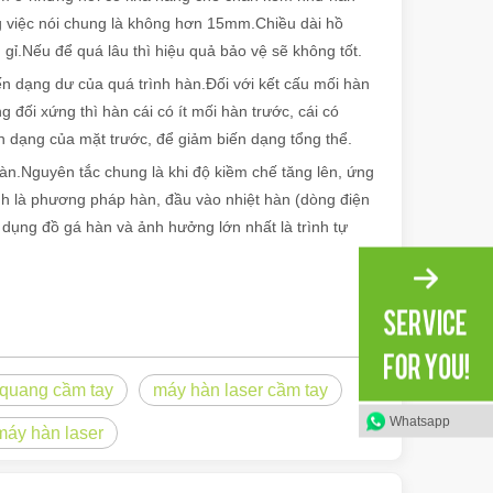
g việc nói chung là không hơn 15mm.Chiều dài hồ
ỉ.Nếu để quá lâu thì hiệu quả bảo vệ sẽ không tốt.
iến dạng dư của quá trình hàn.Đối với kết cấu mối hàn
ser cầm tay nổi bật, mang đến sự kết hợp hoàn hảo giữa tính di động, 
 đối xứng thì hàn cái có ít mối hàn trước, cái có
n dạng của mặt trước, để giảm biến dạng tổng thể.
àn.Nguyên tắc chung là khi độ kiềm chế tăng lên, ứng
nh là phương pháp hàn, đầu vào nhiệt hàn (dòng điện
ử dụng đồ gá hàn và ảnh hưởng lớn nhất là trình tự
 thành viên của một hoạt động sản xuất lớn hơn thì giá thành của một c
 quang cầm tay
máy hàn laser cầm tay
Whatsapp
máy hàn laser