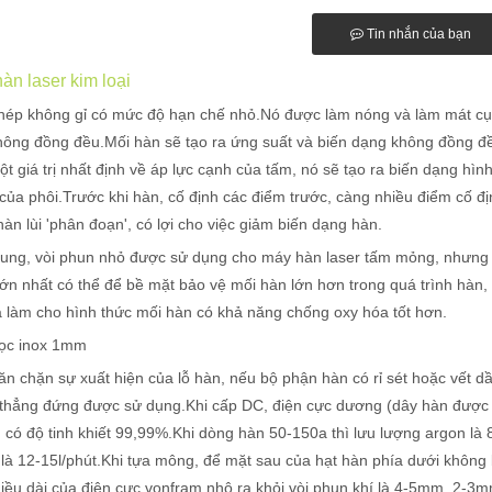
Tin nhắn của bạn
àn laser kim loại
hép không gỉ có mức độ hạn chế nhỏ.Nó được làm nóng và làm mát cục
hông đồng đều.Mối hàn sẽ tạo ra ứng suất và biến dạng không đồng đề
t giá trị nhất định về áp lực cạnh của tấm, nó sẽ tạo ra biến dạng h
của phôi.Trước khi hàn, cố định các điểm trước, càng nhiều điểm cố đ
àn lùi 'phân đoạn', có lợi cho việc giảm biến dạng hàn.
hung, vòi phun nhỏ được sử dụng cho máy hàn laser tấm mỏng, nhưng 
ớn nhất có thể để bề mặt bảo vệ mối hàn lớn hơn trong quá trình hàn, 
à làm cho hình thức mối hàn có khả năng chống oxy hóa tốt hơn.
ọc inox 1mm
n chặn sự xuất hiện của lỗ hàn, nếu bộ phận hàn có rỉ sét hoặc vết d
 thẳng đứng được sử dụng.Khi cấp DC, điện cực dương (dây hàn được n
 có độ tinh khiết 99,99%.Khi dòng hàn 50-150a thì lưu lượng argon là 8
là 12-15l/phút.Khi tựa mông, để mặt sau của hạt hàn phía dưới không
hiều dài của điện cực vonfram nhô ra khỏi vòi phun khí là 4-5mm, 2-