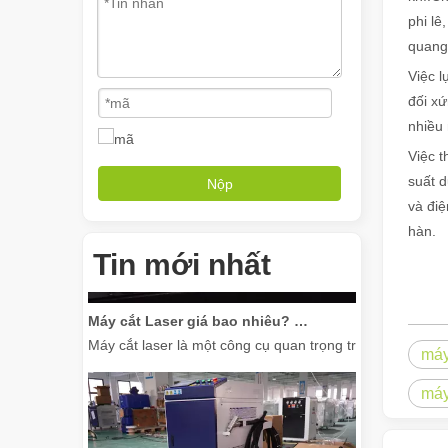
phi l
quang 
Máy hàn cầm tay có thể biến đổi các dự án hàn của bạn như thế nào
Việc l
Trong thế giới công nghệ hàn ngày càng phát triển, máy 
đối xứ
nhiều 
Việc t
suất 
Nộp
và điệ
hàn.
Tin mới nhất
Máy cắt Laser giá bao nhiêu? Làm thế nào để chọn loại tốt nhất?
Máy cắt laser là một công cụ quan trọng trong sản xuất 
máy
máy