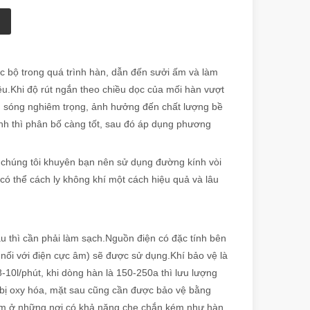
 bộ trong quá trình hàn, dẫn đến sưởi ấm và làm
u.Khi độ rút ngắn theo chiều dọc của mối hàn vượt
ình sóng nghiêm trọng, ảnh hưởng đến chất lượng bề
ịnh thì phân bố càng tốt, sau đó áp dụng phương
chúng tôi khuyên bạn nên sử dụng đường kính vòi
có thể cách ly không khí một cách hiệu quả và lâu
ầu thì cần phải làm sạch.Nguồn điện có đặc tính bên
ối với điện cực âm) sẽ được sử dụng.Khí bảo vệ là
-10l/phút, khi dòng hàn là 150-250a thì lưu lượng
 bị oxy hóa, mặt sau cũng cần được bảo vệ bằng
3mm ở những nơi có khả năng che chắn kém như hàn