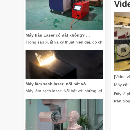
Vid
Máy hàn Laser có đắt không? Làm thế nào để mua một cái hiệu quả về chi phí?
Trong sản xuất và kỹ thuật hiện đại, độ chính xác và hiệu
[Video v
Máy làm sạch laser: nổi bật với những lợi thế rõ ràng so với máy làm sạch truyền thống
Máy làm sạch laser: Nổi bật với những lợi thế rõ ràng s
Đây là p
trên blog