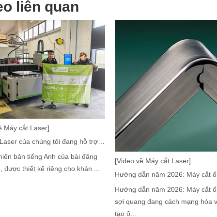
eo liên quan
 quả là hết sức quan trọng. Thiết bị hàn laser nổi bật như là nền tảng c
ề Máy cắt Laser]
Máy cắt Laser của chúng tôi đang hỗ trợ ngành sản xuất Mexico như thế nào
o với máy làm sạch truyền thống trong lĩnh vực làm sạch công nghiệp,
hiên bản tiếng Anh của bài đăng
[Video về Máy cắt Laser]
, được thiết kế riêng cho khán ...
Hướng dẫn năm 2026: Máy cắt 
sợi quang đang cách mạng hóa v
tạo ố...