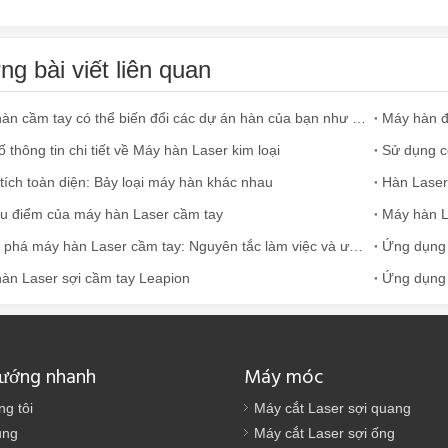
g bài viết liên quan
 đánh dấu laser trong bối cảnh sản xuất và công nghiệp hiện đại, các
Máy hàn cầm tay có thể biến đổi các dự án hàn của bạn như thế nào
Máy hàn đắ
ố thông tin chi tiết về Máy hàn Laser kim loại
Sử dụng c
tích toàn diện: Bảy loại máy hàn khác nhau
u điểm của máy hàn Laser cầm tay
Máy hàn L
Khám phá máy hàn Laser cầm tay: Nguyên tắc làm việc và ưu điểm so với kỹ thuật hàn truyền thống
àn Laser sợi cầm tay Leapion
 công nghiệp đang phát triển nhanh chóng của ngày nay, các máy cắt l
hướng nhanh
Máy móc
ng tôi
Máy cắt Laser sợi quang
ụng
Máy cắt Laser sợi ống