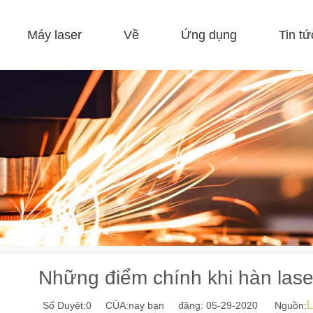
Máy laser
Về
Ứng dụng
Tin tứ
 F-EA kinh tế 
 F-GR Kích thước lớn 
 F-BS giường đơn kín 
 Sản xuất cuộn dây FC-B 
 F-mi mini 
 FB cơ bản 
Những điểm chính khi hàn lase
L
Số Duyệt:
0
CỦA:nay bạn đăng: 05-29-2020 Nguồn: