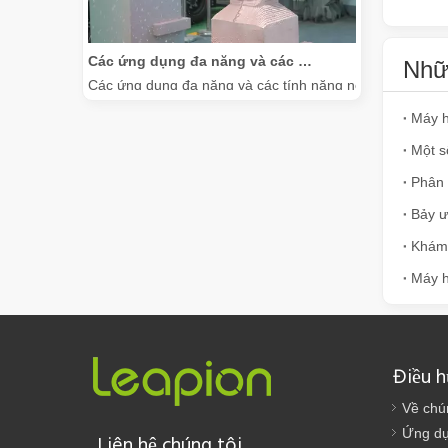
Các ứng dụng đa năng và các tính năng nổi bật của máy đánh dấu laser
Nhữn
Các ứng dụng đa năng và các tính năng nổi bật của máy
Một s
Phân 
Bảy ư
Máy h
Việc sử dụng nhiều mặt của máy cắt laser
Việc sử dụng nhiều mặt của máy cắt laser trong bối cảnh
Điều 
Về chú
Ứng d
Liên hệ chúng tôi