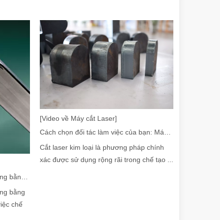
ủa quá trình nối chất lượng cao. Với độ chính xác, tốc độ và tính linh h
[Video về Máy cắt Laser]
Cách chọn đối tác làm việc của bạn: Máy cắt Laser
 sự lựa chọn công nghệ làm sạch có tác động quan trọng đến hiệu quả 
Cắt laser kim loại là phương pháp chính
xác được sử dụng rộng rãi trong chế tạo ...
Hướng dẫn năm 2026: Máy cắt ống bằng sợi quang đang cách mạng hóa việc chế tạo ống như thế nào
ống bằng
iệc chế