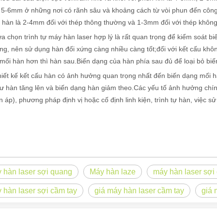
ê, 5-6mm ở những nơi có rãnh sâu và khoảng cách từ vòi phun đến côn
hàn là 2-4mm đối với thép thông thường và 1-3mm đối với thép không g
ựa chọn trình tự máy hàn laser hợp lý là rất quan trọng để kiểm soát b
hàn cầm tay đã nổi lên như một thiết bị thay đổi cuộc chơi. Máy hàn la
ng, nên sử dụng hàn đối xứng càng nhiều càng tốt;đối với kết cấu không
mối hàn hơn thì hàn sau.Biến dạng của hàn phía sau đủ để loại bỏ biế
hiết kế kết cấu hàn có ảnh hưởng quan trọng nhất đến biến dạng mối h
dư hàn tăng lên và biến dạng hàn giảm theo.Các yếu tố ảnh hưởng chí
n áp), phương pháp định vị hoặc cố định linh kiện, trình tự hàn, việc s
hiện đại. Cho dù bạn là chủ doanh nghiệp nhỏ, người có sở thích hay là
 hàn laser sợi quang
Máy hàn laze
máy hàn laser sợi
 hàn laser sợi cầm tay
giá máy hàn laser cầm tay
giá 