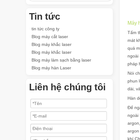
Tin tức
Máy h
tin tức công ty
Tấm t
Blog máy cắt laser
mát k
Blog máy khắc laser
quá mộ
Blog máy khắc laser
ngoài 
Blog máy làm sạch bằng laser
pháp h
Blog máy hàn Laser
Nói c
phun l
Liên hệ chúng tôi
dài, v
Hàn d
Để ngă
ngoài
argon,
argon 
khí.C