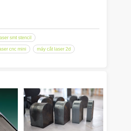
 máy đánh dấu laser đã nổi lên như các công cụ không thể thiếu, các
aser smt stencil
aser cnc mini
máy cắt laser 2d
aser đã nổi lên như một công cụ cách mạng, mang lại nhiều lợi ích khi