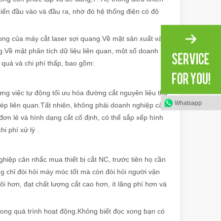
hiển đầu vào và đầu ra, nhờ đó hệ thống điện có độ
trong của máy cắt laser sợi quang.Về mặt sản xuất và
.Về mặt phân tích dữ liệu liên quan, một số doanh
ủa quá trình nối chất lượng cao. Với độ chính xác, tốc độ và tính linh h
 quả và chi phí thấp, bao gồm:
ưng việc tự động tối ưu hóa đường cắt nguyên liệu thô
Whatsapp
p liên quan.Tất nhiên, không phải doanh nghiệp cắt
đơn lẻ và hình dạng cắt cố định, có thể sắp xếp hình
i phí xử lý .
 sự lựa chọn công nghệ làm sạch có tác động quan trọng đến hiệu quả 
hiệp cân nhắc mua thiết bị cắt NC, trước tiên họ cần
 chỉ đòi hỏi máy móc tốt mà còn đòi hỏi người vận
 hơn, đạt chất lượng cắt cao hơn, ít lãng phí hơn và
rong quá trình hoạt động.Không biết đọc xong bạn có