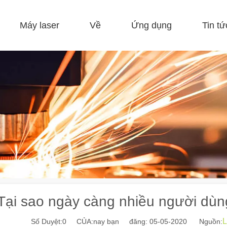
Máy laser
Về
Ứng dụng
Tin tứ
 F-EA kinh tế 
 F-GR Kích thước lớn 
 F-BS giường đơn kín 
 Sản xuất cuộn dây FC-B 
 F-mi mini 
 FB cơ bản 
Tại sao ngày càng nhiều người dùng
L
Số Duyệt:
0
CỦA:nay bạn đăng: 05-05-2020 Nguồn: