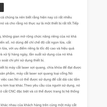
cả chúng ta nên biết rằng hiện nay có rất nhiều
và cho rằng nó thực sự là một thiết bị rất tốt.Tiếp
ng, không gian mở rộng chức năng riêng của nó khá
iển số, nó dùng để chỉ chế độ cắt ngọn lửa, cắt
lửa, với ưu điểm riêng là tốc độ cao và hiệu quả
và xử lý hàng ngày, tần suất sử dụng của nó khá
oát chi phí sử dụng thiết bị.
iết bị máy cắt laser sợi quang, chìa khóa để đạt được
a sản phẩm, máy cắt laser sợi quang loại cổng.Nó
m việc cao.Nó có thể được sử dụng để cắt dải các tấm
iệu kim loại khác.Theo yêu cầu của người sử dụng, nó
ỏ cắt CNC đặc biệt và có thể được trang bị hệ thống
t khác nhau của khách hàng trên cùng một máy cắt