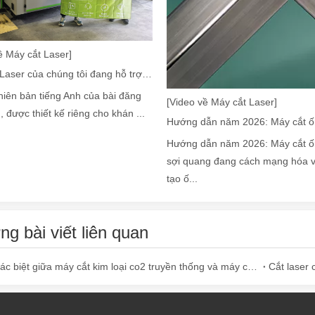
ề Máy cắt Laser]
 lên như một trò chơi - thay đổi công nghệ, cung cấp rất nhiều lợi íc
Máy cắt Laser của chúng tôi đang hỗ trợ ngành sản xuất Mexico như thế nào
hiên bản tiếng Anh của bài đăng
[Video về Máy cắt Laser]
, được thiết kế riêng cho khán ...
Hướng dẫn năm 2026: Máy cắt 
sợi quang đang cách mạng hóa v
tạo ố...
g bài viết liên quan
 mất vật liệu Công nghiệp sản xuất hiện đại, máy cắt laser sợi đã nổi 
Sự khác biệt giữa máy cắt kim loại co2 truyền thống và máy cắt laser sợi quang
Cắt laser 