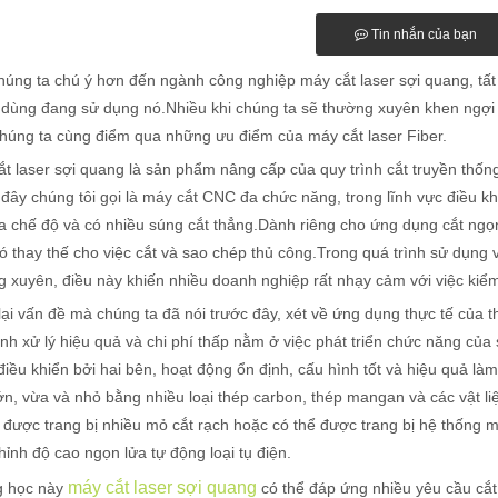
Tin nhắn của bạn
úng ta chú ý hơn đến ngành công nghiệp máy cắt laser sợi quang, tất 
dùng đang sử dụng nó.Nhiều khi chúng ta sẽ thường xuyên khen ngợi nó 
chúng ta cùng điểm qua những ưu điểm của máy cắt laser Fiber.
t laser sợi quang là sản phẩm nâng cấp của quy trình cắt truyền thố
 đây chúng tôi gọi là máy cắt CNC đa chức năng, trong lĩnh vực điều kh
 chế độ và có nhiều súng cắt thẳng.Dành riêng cho ứng dụng cắt ngọn 
ó thay thế cho việc cắt và sao chép thủ công.Trong quá trình sử dụng 
 xuyên, điều này khiến nhiều doanh nghiệp rất nhạy cảm với việc kiểm s
ại vấn đề mà chúng ta đã nói trước đây, xét về ứng dụng thực tế của th
ình xử lý hiệu quả và chi phí thấp nằm ở việc phát triển chức năng củ
iều khiển bởi hai bên, hoạt động ổn định, cấu hình tốt và hiệu quả là
ớn, vừa và nhỏ bằng nhiều loại thép carbon, thép mangan và các vật l
 được trang bị nhiều mỏ cắt rạch hoặc có thể được trang bị hệ thống m
hỉnh độ cao ngọn lửa tự động loại tụ điện.
máy cắt laser sợi quang
 học này
có thể đáp ứng nhiều yêu cầu cắ