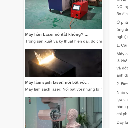
NC: ng
ổn địn
Ở phần
Máy hàn Laser có đắt không? Làm thế nào để mua một cái hiệu quả về chi phí?
ứng d
Trong sản xuất và kỹ thuật hiện đại, độ chính xác và hiệu
nghiệp
1. Cải
Máy cắ
là kh
và đột
ảnh đơ
Máy làm sạch laser: nổi bật với những lợi thế rõ ràng so với máy làm sạch truyền thống
2. Đơn
Máy làm sạch laser: Nổi bật với những lợi thế rõ ràng s
Nhìn c
lựa ch
hành p
chi ph
Đây là