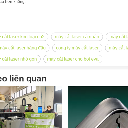
sâu hơn không.
 đánh dấu laser trong bối cảnh sản xuất và công nghiệp hiện đại, các
 cắt laser kim loại co2
máy cắt laser cá nhân
máy cắt l
máy cắt laser hàng đầu
công ty máy cắt laser
máy cắt l
 cắt laser nhỏ gọn
máy cắt laser cho bọt eva
eo liên quan
 công nghiệp đang phát triển nhanh chóng của ngày nay, các máy cắt l