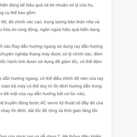
hiện đáng kể hiệu quả và lợi nhuận xử lý của họ,
ăng cụ thể bao gồm:
tốt, độ chính xác cao, trọng lượng bản thân nhẹ và
ser cầm tay nổi bật, mang đến sự kết hợp hoàn hảo giữa tính di động, 
ão hóa do rung động, ngăn ngừa hiệu quả biến dạng
ính xác.Ray dẫn hướng ngang sử dụng ray dẫn hướng
chuyên nghiệp thang máy được xử lý chính xác, đảm
 tốc hành tinh được sử dụng để giảm tốc, có thể đảm
xe dẫn hướng ngang, có thể điều chỉnh độ nén của ray
toàn bộ máy có thể duy trì ổn định hướng dẫn trong
rên bề mặt của ray dẫn hướng bất cứ lúc nào;
 thành viên của một hoạt động sản xuất lớn hơn thì giá thành của một c
hệ truyền động bước AC servo kỹ thuật số đầy đủ của
ạy ổn định, dải tốc độ rộng và thời gian tăng tốc
không còn phức tạp và dễ dàng;7. Hệ thống điều khiển