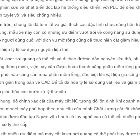
hiên cứu và phát triển độc lập hệ thống điều khiển, với PLC để điều k
h tuyệt vời và siêu chống nhiễu.
 trên, chúng tôi đã tóm tắt và giải thích các đặc tính chức năng bên 
ụng, mẫu xe này còn có những ưu điểm vượt trội về công năng sử dụng
 quả là hết sức quan trọng. Thiết bị hàn laser nổi bật như là nền tảng c
 người dùng cuối với dịch vụ mở rộng cũng đã thực hiện cắt giảm hiệu
 thiện tỷ lệ sử dụng nguyên liệu thô
t laser sợi quang có thể cắt và đi theo đường dẫn nguyên liệu thô, nh
ông thông minh, việc này cần được hoàn thành bằng phần mềm lồng ghé
 phôi nào cũng cần mua phần mềm lồng, đặc biệt khi vật liệu gia công 
n giản trong bản vẽ CAD Để tối đa hóa tỷ lệ sử dụng vật liệu và giảm ch
 giản hóa các bước xử lý thứ cấp.
o với máy làm sạch truyền thống trong lĩnh vực làm sạch công nghiệp,
hung, độ chính xác cắt của máy cắt NC tương đối ổn định.Khi doanh ng
ọn model máy phù hợp theo nhu cầu của mình.Chất lượng cắt tốt không
hải được đào tạo.Người vận hành có tay nghề cao có thể cắt nhiều phôi
í xử lý thứ cấp.
 rất nhiều ưu điểm mà máy cắt laser sợi quang có thể phát huy được t