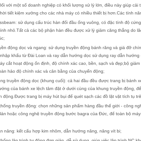
i với một số doanh nghiệp có khối lượng xử lý lớn, điều này giúp cải t
hời tiết kiệm xưởng cho các nhà máy có nhiều thiết bị hơn.Các tính n
ssbeam: sử dụng cấu trúc hàn đối đầu ống vuông, có đặc tính độ cứng 
hàn cầm tay đã nổi lên như một thiết bị thay đổi cuộc chơi. Máy hàn la
tính nhỏ.Tất cả các bộ phận hàn đều được xử lý giảm căng thẳng do l
úc;
uyền động dọc và ngang: sử dụng truyền động bánh răng và giá đỡ ch
 nhập khẩu từ Đài Loan và ray dẫn hướng dọc sử dụng ray dẫn hướng 
y cắt hoạt động ổn định, độ chính xác cao, bền, sạch và đẹp;bộ giảm
oàn hảo độ chính xác và cân bằng của chuyển động;
ng truyền động dọc (khung cuối): cả hai đầu đều được trang bị bánh 
ướng của bánh xe lệch tâm đặt ở dưới cùng của khung truyền động, để 
 động.Được trang bị máy hút bụi để quét sạch các đồ lặt vặt tích tụ t
hiện đại. Cho dù bạn là chủ doanh nghiệp nhỏ, người có sở thích hay là
 thống truyền động: chọn những sản phẩm hàng đầu thế giới - công ng
ản hoặc công nghệ truyền động bước bagra của Đức, để toàn bộ máy ch
n nâng: kết cấu hợp kim nhôm, dẫn hướng nâng, nâng vít bi;
thống lập trình tự động đơn giản, dễ sử dụng, giúp việc lập trình NC 