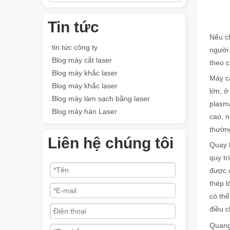
Tin tức
Nếu ch
tin tức công ty
người 
Blog máy cắt laser
theo 
Blog máy khắc laser
Máy cắ
Blog máy khắc laser
lớn, ở
Blog máy làm sạch bằng laser
plasma
Blog máy hàn Laser
cao, n
thường
Liên hệ chúng tôi
Quay l
quy tr
được đ
thép l
có thể
điều c
Quang