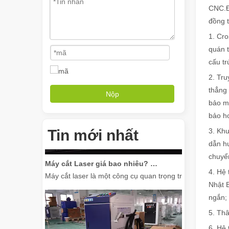
CNC.Đố
đồng t
Máy hàn cầm tay có thể biến đổi các dự án hàn của bạn như thế nào
1. Cro
Trong thế giới công nghệ hàn ngày càng phát triển, máy 
quán 
cấu tr
2. Tr
thẳng
Nộp
bảo má
bảo h
Tin mới nhất
3. Khu
dẫn h
Máy cắt Laser giá bao nhiêu? Làm thế nào để chọn loại tốt nhất?
chuyển
Máy cắt laser là một công cụ quan trọng trong sản xuất 
4. Hệ
Nhật B
ngắn;
5. Thâ
6. Hệ 