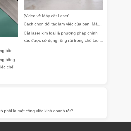
[Video về Máy cắt Laser]
Cách chọn đối tác làm việc của bạn: Máy cắt Laser
h so với các phương pháp hàn truyền thống. Bài đăng trên blog này sẽ 
Cắt laser kim loại là phương pháp chính
xác được sử dụng rộng rãi trong chế tạo ...
Hướng dẫn năm 2026: Máy cắt ống bằng sợi quang đang cách mạng hóa việc chế tạo ống như thế nào
ống bằng
iệc chế
lên như một trò chơi - thay đổi. Các tính năng đáng chú ý của họ không
có phải là một công việc kinh doanh tốt?